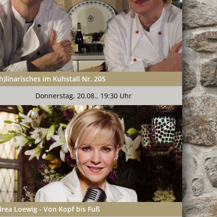
n.
h)linarisches im Kuhstall Nr. 205
Donnerstag, 20.08., 19:30 Uhr
rea Loewig - Von Kopf bis Fuß