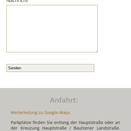
Nachricht
Bitte lasse dieses Feld leer.
Anfahrt:
Weiterleitung zu Google-Maps
Parkplätze finden Sie entlang der Hauptstraße oder an
der Kreuzung Hauptstraße / Bautzener Landstraße.