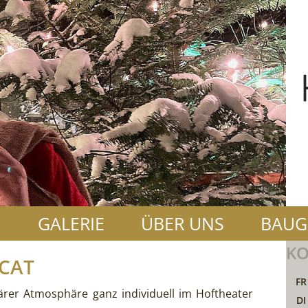
N
GALERIE
ÜBER UNS
BAUG
KO
ICAT
FR
liärer Atmosphäre ganz individuell im Hoftheater
DI